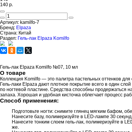
140
р.
Артикул:
kamilfo-7
Бренд:
Elpaza
Страна:
Китай
Раздел:
Гель-лак Elpaza Komilfo
Гель-лак Elpaza Komilfo №07, 10 мл
О товаре
Коллекция Komilfo — это палитра пастельных оттенков для
Гель-лаки Elpaza дают плотное покрытие всего в один сл
по ногтевой пластине. Средства способны продержаться на 
запаха. Хорошая и удобная кисточка облегчает процесс раб
Способ применения:
Подготовьте ногти: снимите глянец мягким бафом, об
Нанесите базу, полимеризуйте в LED-лампе 30 секунд,
Нанесите тонким слоем гель-лак, полимеризуйте в LED
же.