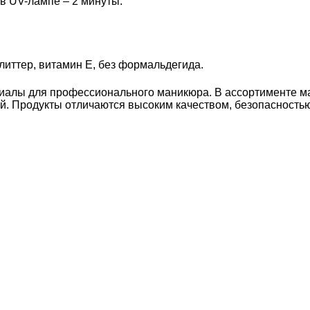
 в UV-лампе – 2 минуты.
литтер, витамин Е, без формальдегида.
иалы для профессионального маникюра. В ассортименте ма
й. Продукты отличаются высоким качеством, безопасностью