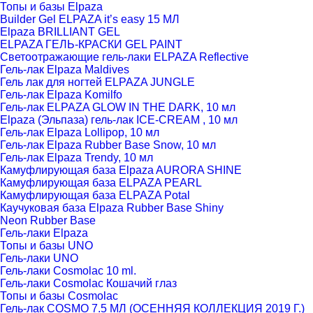
Топы и базы Elpaza
Builder Gel ELPAZA it’s easy 15 МЛ
Elpaza BRILLIANT GEL
ELPAZA ГЕЛЬ-КРАСКИ GEL PAINT
Светоотражающие гель-лаки ELPAZA Reflective
Гель-лак Elpaza Maldives
Гель лак для ногтей ELPAZA JUNGLE
Гель-лак Elpaza Komilfo
Гель-лак ELPAZA GLOW IN THE DARK, 10 мл
Elpaza (Эльпаза) гель-лак ICE-CREAM , 10 мл
Гель-лак Elpaza Lollipop, 10 мл
Гель-лак Elpaza Rubber Base Snow, 10 мл
Гель-лак Elpaza Trendy, 10 мл
Камуфлирующая база Elpaza AURORA SHINE
Камуфлирующая база ELPAZA PEARL
Камуфлирующая база ELPAZA Potal
Каучуковая база Elpaza Rubber Base Shiny
Neon Rubber Base
Гель-лаки Elpaza
Топы и базы UNO
Гель-лаки UNO
Гель-лаки Cosmolac 10 ml.
Гель-лаки Cosmolac Кошачий глаз
Топы и базы Cosmolac
Гель-лак COSMO 7.5 МЛ (ОСЕННЯЯ КОЛЛЕКЦИЯ 2019 Г.)