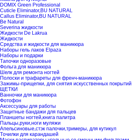
DOMIX Green Professional
Cuticle Eliminator,BU NATURAL
Callus Eliminator,BU NATURAL
Be Natural
Severina жидкости
Жидкости De Lakrua
Жидкости
Средства и жидкости для маникюра
Наборы гель лаков Elpaza
Наборы и подарки
Тапочки одноразовые
Фольга для маникюра
Шелк для ремонта ногтей
Полоски и трафареты для френч-маникюра
Зажимы-прищепки, для снятия искусственных покрытий
ЩЕТКИ
Ванночки для маникюра
Фотофон
Аксессуары для работы
Защитные бандажи для пальцев
Планшеты ногтей,книга палитра
Пальцы,руки,ноги муляжи
Апельсиновые,стэк палочки,тримеры, для кутикул
Точилки для карандашей
Маски распираторы угольные со сменными фильтрами