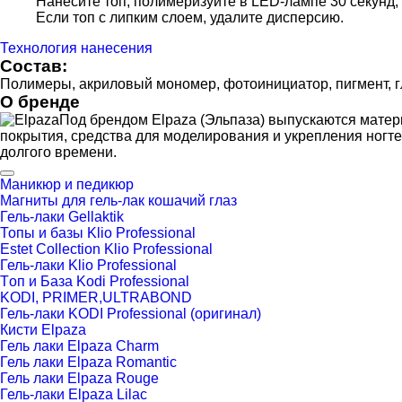
Нанесите топ, полимеризуйте в LED-лампе 30 секунд,
Если топ с липким слоем, удалите дисперсию.
Технология нанесения
Состав:
Полимеры, акриловый мономер, фотоинициатор, пигмент, г
О бренде
Под брендом Elpaza (Эльпаза) выпускаются матер
покрытия, средства для моделирования и укрепления ногте
долгого времени.
Маникюр и педикюр
Магниты для гель-лак кошачий глаз
Гель-лаки Gellaktik
Топы и базы Klio Professional
Estet Collection Klio Professional
Гель-лаки Klio Professional
Tоп и База Kodi Professional
KODI, PRIMER,ULTRABOND
Гель-лаки KODI Professional (оригинал)
Кисти Elpaza
Гель лаки Elpaza Charm
Гель лаки Elpaza Romantic
Гель лаки Elpaza Rouge
Гель-лаки Elpaza Lilac