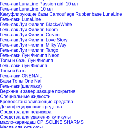
Гель-лак LunaLine Passion girl, 10 мл
Гель-лак LunaLine, 10 мл
Камуфлирующие базы Camouflage Rubber base LunaLine
Гель-лаки LunaLine
Гель-лак Луи Филипп Black&White
Гель-лак Луи Филипп Boom
Гель-лак Луи Филипп Cream
Гель-лак Луи Филипп Love Story
Гель-лак Луи Филипп Milky Way
Гель-лак Луи Филипп Tango
Гель-лаки Луи Филипп Neon
Топы и базы Луи Филипп
Гель-лаки Луи Филипп
Топы и базы
Гель-лаки ONENAIL
Базы Топы One Nail
Гель-лаки(шеллаки)
Верхние и завершающие покрытия
Специальные жидкости
Кровоостанавливающие средства
Дезинфецирующие средства
Средства для педикюра
Средства для удаления кутикулы
масло-карандаш OPI.SOLINE SHARMS
Масла для кутикулы