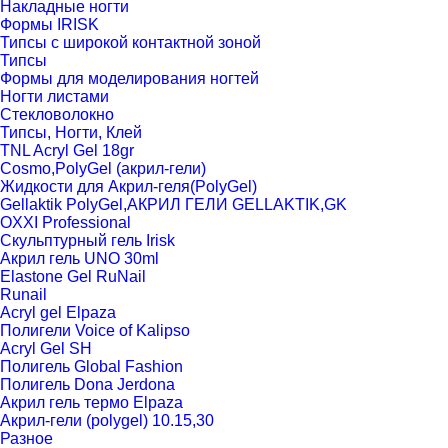
Накладные ногти
Формы IRISK
Типсы с широкой контактной зоной
Типсы
Формы для моделирования ногтей
Ногти листами
Стекловолокно
Типсы, Ногти, Клей
TNL Acryl Gel 18gr
Cosmo,PolyGel (акрил-гели)
Жидкости для Акрил-геля(PolyGel)
Gellaktik PolyGel,АКРИЛ ГЕЛИ GELLAKTIK,GK
OXXI Professional
Скульптурный гель Irisk
Акрил гель UNO 30ml
Elastone Gel RuNail
Runail
Acryl gel Elpaza
Полигели Voice of Kalipso
Acryl Gel SH
Полигель Global Fashion
Полигель Dona Jerdona
Акрил гель термо Elpaza
Акрил-гели (polygel) 10.15,30
Разное