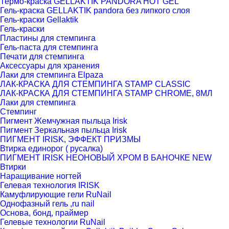
Термо-краска GELLAKTIK PANDORA HOT GEL
Гель-краска GELLAKTIK pandora без липкого слоя
Гель-краски Gellaktik
Гель-краски
Пластины для стемпинга
Гель-паста для стемпинга
Печати для стемпинга
Аксессуары для хранения
Лаки для стемпинга Elpaza
ЛАК-КРАСКА ДЛЯ СТЕМПИНГА STAMP CLASSIC
ЛАК-КРАСКА ДЛЯ СТЕМПИНГА STAMP CHROME, 8МЛ
Лаки для стемпинга
Стемпинг
Пигмент Жемчужная пыльца Irisk
Пигмент Зеркальная пыльца Irisk
ПИГМЕНТ IRISK, ЭФФЕКТ ПРИЗМЫ
Втирка единорог ( русалка)
ПИГМЕНТ IRISK НЕОНОВЫЙ ХРОМ В БАНОЧКЕ NEW
Втирки
Наращивание ногтей
Гелевая технология IRISK
Камуфлирующие гели RuNail
Однофазный гель ,ru nail
Основа, бонд, праймер
Гелевые технологии RuNail