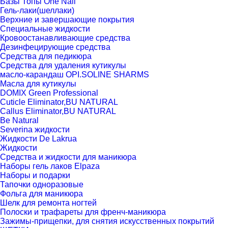
Базы Топы One Nail
Гель-лаки(шеллаки)
Верхние и завершающие покрытия
Специальные жидкости
Кровоостанавливающие средства
Дезинфецирующие средства
Средства для педикюра
Средства для удаления кутикулы
масло-карандаш OPI.SOLINE SHARMS
Масла для кутикулы
DOMIX Green Professional
Cuticle Eliminator,BU NATURAL
Callus Eliminator,BU NATURAL
Be Natural
Severina жидкости
Жидкости De Lakrua
Жидкости
Средства и жидкости для маникюра
Наборы гель лаков Elpaza
Наборы и подарки
Тапочки одноразовые
Фольга для маникюра
Шелк для ремонта ногтей
Полоски и трафареты для френч-маникюра
Зажимы-прищепки, для снятия искусственных покрытий