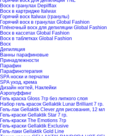
Горячий воск для депиляции TNL
Воск в гранулах Depilflax
Воск в картридже Italwax
Горячий воск Italwax (гранулы)
Горячий воск в гранулах Global Fashion
Плёночный воск для депиляции Global Fashion
Воск в каcсетах Global Fashion
Воск в таблетках Global Fashion
Воск
Депиляция
Ванны парафиновые
Принадлежности
Парафин
Парафинотерапия
SPA носки и перчатки
SPA уход, крема
Дизайн ногтей, Наклейки
Аэропуффинг
Гель краска Gloss 7гр без липкого слоя
Набор гель красок Gellaktik Lunar Brilliant 7 гр.
Гель-лак Gellaktik Clever для рисования, 12 мл
Гель-краски Gellaktik Star 7 гр.
Гель-краски The Emotions 7гр
Гель-краски Gellaktik Exclusive
Гель-лаки Gellaktik Gold Line