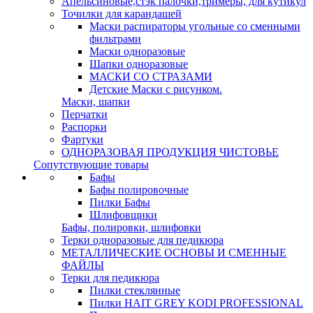
Апельсиновые,стэк палочки,тримеры, для кутикул
Точилки для карандашей
Маски распираторы угольные со сменными
фильтрами
Маски одноразовые
Шапки одноразовые
МАСКИ СО СТРАЗАМИ
Детские Маски с рисунком.
Маски, шапки
Перчатки
Распорки
Фартуки
ОДНОРАЗОВАЯ ПРОДУКЦИЯ ЧИСТОВЬЕ
Сопутствующие товары
Бафы
Бафы полировочные
Пилки Бафы
Шлифовщики
Бафы, полировки, шлифовки
Терки одноразовые для педикюра
МЕТАЛЛИЧЕСКИЕ ОСНОВЫ И СМЕННЫЕ
ФАЙЛЫ
Терки для педикюра
Пилки стеклянные
Пилки HAIT GREY KODI PROFESSIONAL