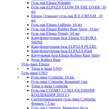
Гель-лак Elpaza Komilfo
Гель-лак ELPAZA GLOW IN THE DARK, 10
мл
Elpaza (Эльпаза) гель-лак ICE-CREAM , 10
мл
Гель-лак Elpaza Lollipop, 10 мл
Гель-лак Elpaza Rubber Base Snow, 10 мл
Гель-лак Elpaza Trendy, 10 мл
Камуфлирующая база Elpaza AURORA
SHINE
Камуфлирующая база ELPAZA PEARL
Камуфлирующая база ELPAZA Potal
Каучуковая база Elpaza Rubber Base Shiny
Neon Rubber Base
Гель-лаки Elpaza
Топы и базы UNO
Гель-лаки UNO
Гель-лаки Cosmolac 10 ml.
Гель-лаки Cosmolac Кошачий глаз
Топы и базы Cosmolac
Гель-лак COSMO 7.5 МЛ (ОСЕННЯЯ
КОЛЛЕКЦИЯ 2019 Г.)
Светоотражающие гель-лаки Cosmolac
Фликер 7,5 мл
Гель-лак Cosmolac Мамкины бусы