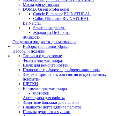
Масла для кутикулы
DOMIX Green Professional
Cuticle Eliminator,BU NATURAL
Callus Eliminator,BU NATURAL
Be Natural
Severina жидкости
Жидкости De Lakrua
Жидкости
Средства и жидкости для маникюра
Наборы гель лаков Elpaza
Наборы и подарки
Тапочки одноразовые
Фольга для маникюра
Шелк для ремонта ногтей
Полоски и трафареты для френч-маникюра
Зажимы-прищепки, для снятия искусственных
покрытий
ЩЕТКИ
Ванночки для маникюра
Фотофон
Аксессуары для работы
Защитные бандажи для пальцев
Планшеты ногтей,книга палитра
Пальцы,руки,ноги муляжи