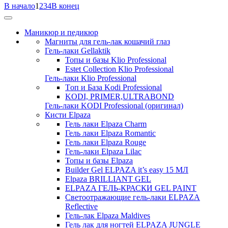
В начало
1
2
3
4
В конец
Маникюр и педикюр
Магниты для гель-лак кошачий глаз
Гель-лаки Gellaktik
Топы и базы Klio Professional
Estet Collection Klio Professional
Гель-лаки Klio Professional
Tоп и База Kodi Professional
KODI, PRIMER,ULTRABOND
Гель-лаки KODI Professional (оригинал)
Кисти Elpaza
Гель лаки Elpaza Charm
Гель лаки Elpaza Romantic
Гель лаки Elpaza Rouge
Гель-лаки Elpaza Lilac
Топы и базы Elpaza
Builder Gel ELPAZA it’s easy 15 МЛ
Elpaza BRILLIANT GEL
ELPAZA ГЕЛЬ-КРАСКИ GEL PAINT
Светоотражающие гель-лаки ELPAZA
Reflective
Гель-лак Elpaza Maldives
Гель лак для ногтей ELPAZA JUNGLE