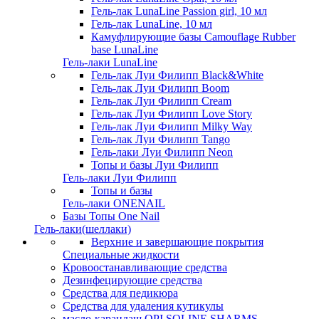
Гель-лак LunaLine Passion girl, 10 мл
Гель-лак LunaLine, 10 мл
Камуфлирующие базы Camouflage Rubber
base LunaLine
Гель-лаки LunaLine
Гель-лак Луи Филипп Black&White
Гель-лак Луи Филипп Boom
Гель-лак Луи Филипп Cream
Гель-лак Луи Филипп Love Story
Гель-лак Луи Филипп Milky Way
Гель-лак Луи Филипп Tango
Гель-лаки Луи Филипп Neon
Топы и базы Луи Филипп
Гель-лаки Луи Филипп
Топы и базы
Гель-лаки ONENAIL
Базы Топы One Nail
Гель-лаки(шеллаки)
Верхние и завершающие покрытия
Специальные жидкости
Кровоостанавливающие средства
Дезинфецирующие средства
Средства для педикюра
Средства для удаления кутикулы
масло-карандаш OPI.SOLINE SHARMS