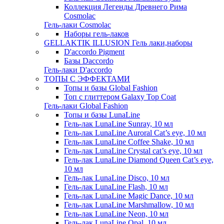
Коллекция Легенды Древнего Рима
Cosmolac
Гель-лаки Cosmolac
Наборы гель-лаков
GELLAKTIK ILLUSION Гель лаки,наборы
D'accordo Pigment
Базы Daccordo
Гель-лаки D'accordo
ТОПЫ С ЭФФЕКТАМИ
Топы и базы Global Fashion
Топ с глиттером Galaxy Top Coat
Гель-лаки Global Fashion
Топы и базы LunaLine
Гель-лак LunaLine Sunray, 10 мл
Гель-лак LunaLine Auroral Cat’s eye, 10 мл
Гель-лак LunaLine Coffee Shake, 10 мл
Гель-лак LunaLine Crystal cat’s eye, 10 мл
Гель-лак LunaLine Diamond Queen Cat’s eye,
10 мл
Гель-лак LunaLine Disco, 10 мл
Гель-лак LunaLine Flash, 10 мл
Гель-лак LunaLine Magic Dance, 10 мл
Гель-лак LunaLine Marshmallow, 10 мл
Гель-лак LunaLine Neon, 10 мл
Гель-лак LunaLine Opal, 10 мл