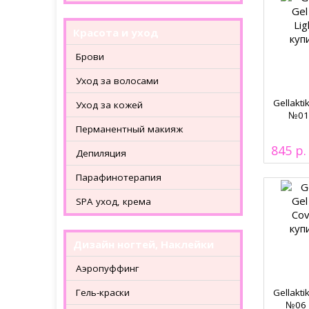
Красота и уход
Брови
Уход за волосами
Gellakti
Уход за кожей
№01 
Перманентный макияж
845
Депиляция
Парафинотерапия
SPA уход, крема
Дизайн ногтей, Наклейки
Аэропуффинг
Гель-краски
Gellakti
№06 