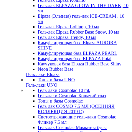
Гель-лак Elpaza Komilfo
Гель-лак ELPAZA GLOW IN THE DARK, 10
мл
Elpaza (Эльпаза) гель-лак ICE-CREAM , 10
мл
Гель-лак Elpaza Lollipop, 10 мл
Гель-лак Elpaza Rubber Base Snow, 10 мл
Гель-лак Elpaza Trendy, 10 мл
Камуфлирующая база Elpaza AURORA
SHINE
Камуфлирующая база ELPAZA PEARL
Камуфлирующая база ELPAZA Potal
Каучуковая база Elpaza Rubber Base Shiny
Neon Rubber Base
Гель-лаки Elpaza
Топы и базы UNO
Гель-лаки UNO
Гель-лаки Cosmolac 10 ml.
Гель-лаки Cosmolac Кошачий глаз
Топы и базы Cosmolac
Гель-лак COSMO 7.5 МЛ (ОСЕННЯЯ
КОЛЛЕКЦИЯ 2019 Г.)
Светоотражающие гель-лаки Cosmolac
Фликер 7,5 мл
Гель-лак Cosmolac Мамкины бусы