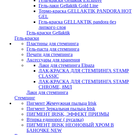
Гель-краски Gellaktik Exclusive
Гель-лаки Gellaktik Gold Line
Термо-краска GELLAKTIK PANDORA HOT
GEL
Гель-краска GELLAKTIK pandora без
липкого слоя
Гель-краски Gellaktik
Гель-краски
Пластины для стемпинга
Гель-паста для стемпинга
Печати для стемпинга
Аксессуары для хранения
Лаки для стемпинга Elpaza
ЛАК-КРАСКА ДЛЯ СТЕМПИНГА STAMP
CLASSIC
ЛАК-КРАСКА ДЛЯ СТЕМПИНГА STAMP
CHROME, 8МЛ
Лаки для стемпинга
Стемпинг
Пигмент Жемчужная пыльца Irisk
Пигмент Зеркальная пыльца Irisk
ПИГМЕНТ IRISK, ЭФФЕКТ ПРИЗМЫ
Втирка единорог ( русалка)
ПИГМЕНТ IRISK НЕОНОВЫЙ ХРОМ В
БАНОЧКЕ NEW