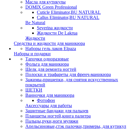
Масла для кутикулы
DOMIX Green Professional
Cuticle Eliminator,BU NATURAL
Callus Eliminator,BU NATURAL
Be Natural
Severina жидкости
Жидкости De Lakrua
Жидкости
Средства и жидкости для маникюра
Наборы гель лаков Elpaza
Наборы и подарки
Тапочки одноразовые
Фольга для маникюра
Шелк для ремонта ногтей
Полоски и трафареты для френч-маникюра
Зажимы-прищепки, для снятия искусственных
покрытий
ЩЕТКИ
Ванночки для маникюра
Фотофон
Аксессуары для работы
Защитные бандажи для пальцев
Планшеты ногтей,книга палитра
Пальцы,руки,ноги муляжи
Апельсиновые,стэк палочки,тримеры, для кутикул