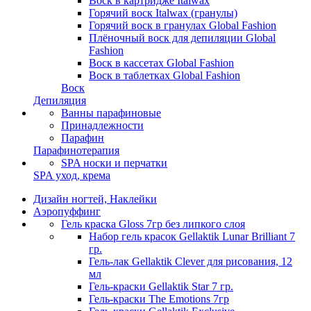
Воск в картридже Italwax
Горячий воск Italwax (гранулы)
Горячий воск в гранулах Global Fashion
Плёночный воск для депиляции Global
Fashion
Воск в каcсетах Global Fashion
Воск в таблетках Global Fashion
Воск
Депиляция
Ванны парафиновые
Принадлежности
Парафин
Парафинотерапия
SPA носки и перчатки
SPA уход, крема
Дизайн ногтей, Наклейки
Аэропуффинг
Гель краска Gloss 7гр без липкого слоя
Набор гель красок Gellaktik Lunar Brilliant 7
гр.
Гель-лак Gellaktik Clever для рисования, 12
мл
Гель-краски Gellaktik Star 7 гр.
Гель-краски The Emotions 7гр