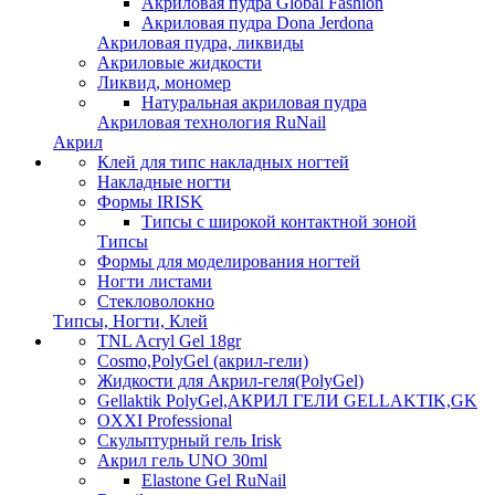
Акриловая пудра Global Fashion
Акриловая пудра Dona Jerdona
Акриловая пудра, ликвиды
Акриловые жидкости
Ликвид, мономер
Натуральная акриловая пудра
Акриловая технология RuNail
Акрил
Клей для типс накладных ногтей
Накладные ногти
Формы IRISK
Типсы с широкой контактной зоной
Типсы
Формы для моделирования ногтей
Ногти листами
Стекловолокно
Типсы, Ногти, Клей
TNL Acryl Gel 18gr
Cosmo,PolyGel (акрил-гели)
Жидкости для Акрил-геля(PolyGel)
Gellaktik PolyGel,АКРИЛ ГЕЛИ GELLAKTIK,GK
OXXI Professional
Скульптурный гель Irisk
Акрил гель UNO 30ml
Elastone Gel RuNail