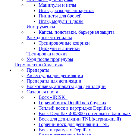
Манипулы и иглы
Иглы, дюзы для аппаратов
Пинцеты для бровей
Иглы, модули и дюзы
Инструменты
Капсы, подставки, барьерная защита
Расходные материалы
Тренировочные коврики
Циркули и линейки
Тренировка и эскиз
Уход после процедуры
Перманентный макияж
Препараты
Аксессуары для депиляции
Препараты для депиляции
Воскоплавы, аппараты для депиляции
Сахарная паста
Воск «IRISK»
Горячий воск Depilflax в брусках
Теплый воск в картридже Depilflax
Воск Depilflax 400/800 гр теплый в баночках
Воск для депиляции TNL(катриджный)
Горячий воск для депиляции TNL
Воск в гранулах Depilflax