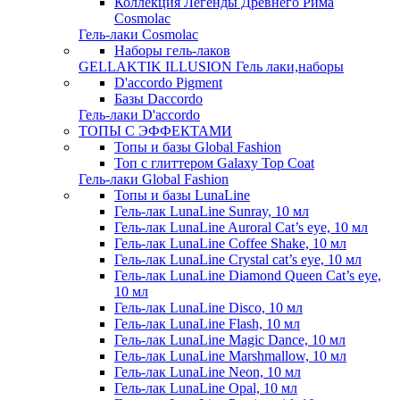
Коллекция Легенды Древнего Рима
Cosmolac
Гель-лаки Cosmolac
Наборы гель-лаков
GELLAKTIK ILLUSION Гель лаки,наборы
D'accordo Pigment
Базы Daccordo
Гель-лаки D'accordo
ТОПЫ С ЭФФЕКТАМИ
Топы и базы Global Fashion
Топ с глиттером Galaxy Top Coat
Гель-лаки Global Fashion
Топы и базы LunaLine
Гель-лак LunaLine Sunray, 10 мл
Гель-лак LunaLine Auroral Cat’s eye, 10 мл
Гель-лак LunaLine Coffee Shake, 10 мл
Гель-лак LunaLine Crystal cat’s eye, 10 мл
Гель-лак LunaLine Diamond Queen Cat’s eye,
10 мл
Гель-лак LunaLine Disco, 10 мл
Гель-лак LunaLine Flash, 10 мл
Гель-лак LunaLine Magic Dance, 10 мл
Гель-лак LunaLine Marshmallow, 10 мл
Гель-лак LunaLine Neon, 10 мл
Гель-лак LunaLine Opal, 10 мл