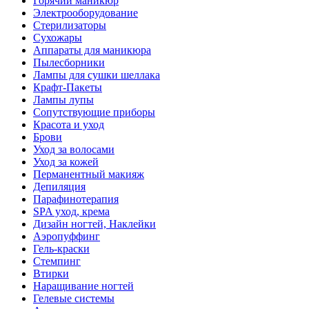
Горячий маникюр
Электрооборудование
Стерилизаторы
Сухожары
Аппараты для маникюра
Пылесборники
Лампы для сушки шеллака
Крафт-Пакеты
Лампы лупы
Сопутствующие приборы
Красота и уход
Брови
Уход за волосами
Уход за кожей
Перманентный макияж
Депиляция
Парафинотерапия
SPA уход, крема
Дизайн ногтей, Наклейки
Аэропуффинг
Гель-краски
Стемпинг
Втирки
Наращивание ногтей
Гелевые системы