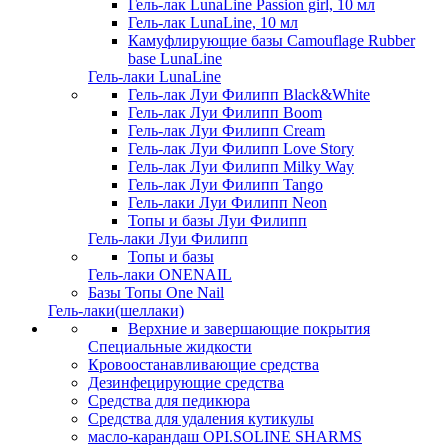
Гель-лак LunaLine Passion girl, 10 мл
Гель-лак LunaLine, 10 мл
Камуфлирующие базы Camouflage Rubber
base LunaLine
Гель-лаки LunaLine
Гель-лак Луи Филипп Black&White
Гель-лак Луи Филипп Boom
Гель-лак Луи Филипп Cream
Гель-лак Луи Филипп Love Story
Гель-лак Луи Филипп Milky Way
Гель-лак Луи Филипп Tango
Гель-лаки Луи Филипп Neon
Топы и базы Луи Филипп
Гель-лаки Луи Филипп
Топы и базы
Гель-лаки ONENAIL
Базы Топы One Nail
Гель-лаки(шеллаки)
Верхние и завершающие покрытия
Специальные жидкости
Кровоостанавливающие средства
Дезинфецирующие средства
Средства для педикюра
Средства для удаления кутикулы
масло-карандаш OPI.SOLINE SHARMS