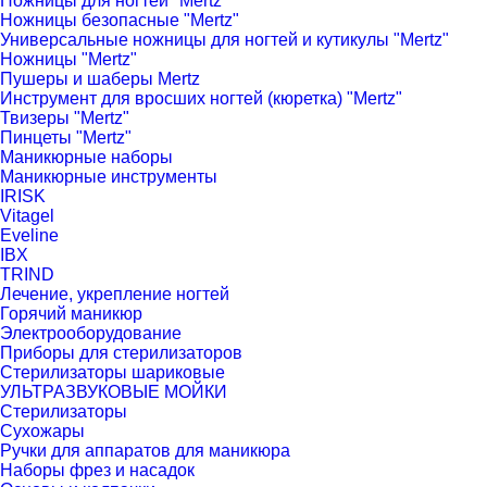
Ножницы для ногтей "Mertz"
Ножницы безопасные "Mertz"
Универсальные ножницы для ногтей и кутикулы "Mertz"
Ножницы "Mertz"
Пушеры и шаберы Mertz
Инструмент для вросших ногтей (кюретка) "Mertz"
Твизеры "Mertz"
Пинцеты "Mertz"
Маникюрные наборы
Маникюрные инструменты
IRISK
Vitagel
Eveline
IBX
TRIND
Лечение, укрепление ногтей
Горячий маникюр
Электрооборудование
Приборы для стерилизаторов
Стерилизаторы шариковые
УЛЬТРАЗВУКОВЫЕ МОЙКИ
Стерилизаторы
Сухожары
Ручки для аппаратов для маникюра
Наборы фрез и насадок