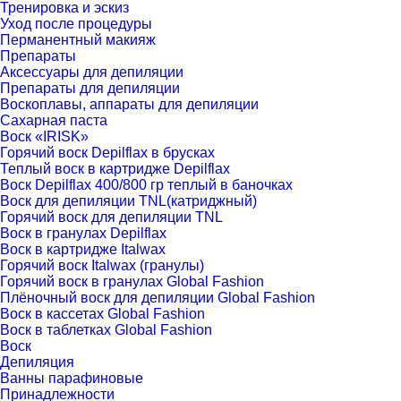
Тренировка и эскиз
Уход после процедуры
Перманентный макияж
Препараты
Аксессуары для депиляции
Препараты для депиляции
Воскоплавы, аппараты для депиляции
Сахарная паста
Воск «IRISK»
Горячий воск Depilflax в брусках
Теплый воск в картридже Depilflax
Воск Depilflax 400/800 гр теплый в баночках
Воск для депиляции TNL(катриджный)
Горячий воск для депиляции TNL
Воск в гранулах Depilflax
Воск в картридже Italwax
Горячий воск Italwax (гранулы)
Горячий воск в гранулах Global Fashion
Плёночный воск для депиляции Global Fashion
Воск в каcсетах Global Fashion
Воск в таблетках Global Fashion
Воск
Депиляция
Ванны парафиновые
Принадлежности