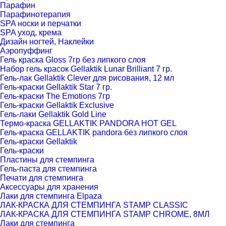
Парафин
Парафинотерапия
SPA носки и перчатки
SPA уход, крема
Дизайн ногтей, Наклейки
Аэропуффинг
Гель краска Gloss 7гр без липкого слоя
Набор гель красок Gellaktik Lunar Brilliant 7 гр.
Гель-лак Gellaktik Clever для рисования, 12 мл
Гель-краски Gellaktik Star 7 гр.
Гель-краски The Emotions 7гр
Гель-краски Gellaktik Exclusive
Гель-лаки Gellaktik Gold Line
Термо-краска GELLAKTIK PANDORA HOT GEL
Гель-краска GELLAKTIK pandora без липкого слоя
Гель-краски Gellaktik
Гель-краски
Пластины для стемпинга
Гель-паста для стемпинга
Печати для стемпинга
Аксессуары для хранения
Лаки для стемпинга Elpaza
ЛАК-КРАСКА ДЛЯ СТЕМПИНГА STAMP CLASSIC
ЛАК-КРАСКА ДЛЯ СТЕМПИНГА STAMP CHROME, 8МЛ
Лаки для стемпинга