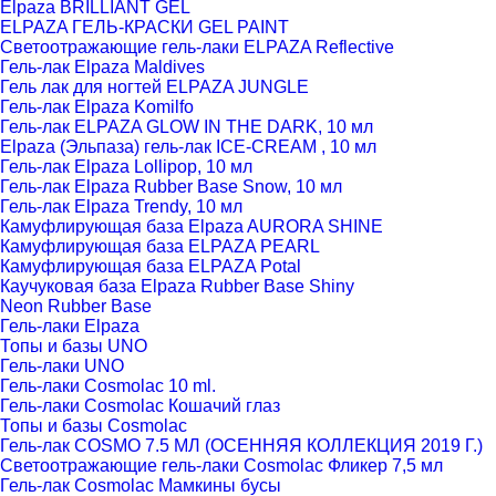
Elpaza BRILLIANT GEL
ELPAZA ГЕЛЬ-КРАСКИ GEL PAINT
Светоотражающие гель-лаки ELPAZA Reflective
Гель-лак Elpaza Maldives
Гель лак для ногтей ELPAZA JUNGLE
Гель-лак Elpaza Komilfo
Гель-лак ELPAZA GLOW IN THE DARK, 10 мл
Elpaza (Эльпаза) гель-лак ICE-CREAM , 10 мл
Гель-лак Elpaza Lollipop, 10 мл
Гель-лак Elpaza Rubber Base Snow, 10 мл
Гель-лак Elpaza Trendy, 10 мл
Камуфлирующая база Elpaza AURORA SHINE
Камуфлирующая база ELPAZA PEARL
Камуфлирующая база ELPAZA Potal
Каучуковая база Elpaza Rubber Base Shiny
Neon Rubber Base
Гель-лаки Elpaza
Топы и базы UNO
Гель-лаки UNO
Гель-лаки Cosmolac 10 ml.
Гель-лаки Cosmolac Кошачий глаз
Топы и базы Cosmolac
Гель-лак COSMO 7.5 МЛ (ОСЕННЯЯ КОЛЛЕКЦИЯ 2019 Г.)
Светоотражающие гель-лаки Cosmolac Фликер 7,5 мл
Гель-лак Cosmolac Мамкины бусы