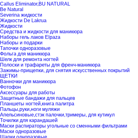
Callus Eliminator,BU NATURAL
Be Natural
Severina жидкости
Жидкости De Lakrua
Жидкости
Средства и жидкости для маникюра
Наборы гель лаков Elpaza
Наборы и подарки
Тапочки одноразовые
Фольга для маникюра
Шелк для ремонта ногтей
Полоски и трафареты для френч-маникюра
Зажимы-прищепки, для снятия искусственных покрытий
ЩЕТКИ
Ванночки для маникюра
Фотофон
Аксессуары для работы
Защитные бандажи для пальцев
Планшеты ногтей,книга палитра
Пальцы,руки,ноги муляжи
Апельсиновые,стэк палочки,тримеры, для кутикул
Точилки для карандашей
Маски распираторы угольные со сменными фильтрами
Маски одноразовые
Шапки одноразовые