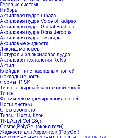
Гелевые системы
Наборы
Акриловая пудра Elpaza
Акриловая пудра Voice of Kalipso
Акриловая пудра Global Fashion
Акриловая пудра Dona Jerdona
Акриловая пудра, ликвиды
Акриловые жидкости
Ликвид, мономер
Натуральная акриловая пудра
Акриловая технология RuNail
Акрил
Клей для типс накладных ногтей
Накладные ногти
Формы IRISK
Типсы с широкой контактной зоной
Типсы
Формы для моделирования ногтей
Ногти листами
Стекловолокно
Типсы, Ногти, Клей
TNL Acryl Gel 18gr
Cosmo,PolyGel (акрил-гели)
Жидкости для Акрил-геля(PolyGel)
Gellaktik PolyGel,АКРИЛ ГЕЛИ GELLAKTIK,GK