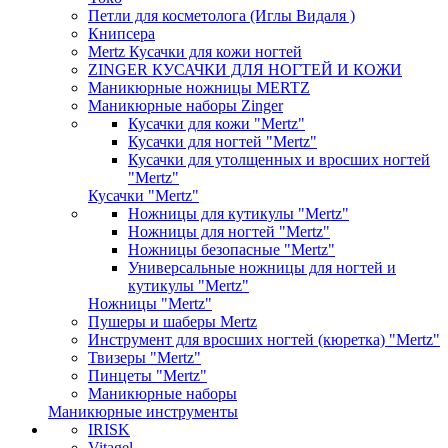
Петли для косметолога (Иглы Видаля )
Книпсера
Mertz Кусачки для кожи ногтей
ZINGER КУСАЧКИ ДЛЯ НОГТЕЙ И КОЖИ
Маникюрные ножницы MERTZ
Маникюрные наборы Zinger
Кусачки для кожи "Mertz"
Кусачки для ногтей "Mertz"
Кусачки для утолщенных и вросших ногтей
"Mertz"
Кусачки "Mertz"
Ножницы для кутикулы "Mertz"
Ножницы для ногтей "Mertz"
Ножницы безопасные "Mertz"
Универсальные ножницы для ногтей и
кутикулы "Mertz"
Ножницы "Mertz"
Пушеры и шаберы Mertz
Инструмент для вросших ногтей (кюретка) "Mertz"
Твизеры "Mertz"
Пинцеты "Mertz"
Маникюрные наборы
Маникюрные инструменты
IRISK
Vitagel