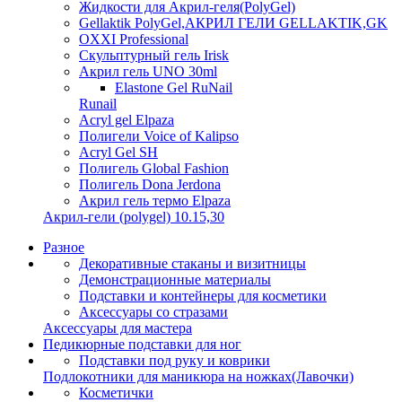
Жидкости для Акрил-геля(PolyGel)
Gellaktik PolyGel,АКРИЛ ГЕЛИ GELLAKTIK,GK
OXXI Professional
Скульптурный гель Irisk
Акрил гель UNO 30ml
Elastone Gel RuNail
Runail
Acryl gel Elpaza
Полигели Voice of Kalipso
Acryl Gel SH
Полигель Global Fashion
Полигель Dona Jerdona
Акрил гель термо Elpaza
Акрил-гели (polygel) 10.15,30
Разное
Декоративные стаканы и визитницы
Демонстрационные материалы
Подставки и контейнеры для косметики
Аксессуары со стразами
Аксессуары для мастера
Педикюрные подставки для ног
Подставки под руку и коврики
Подлокотники для маникюра на ножках(Лавочки)
Косметички