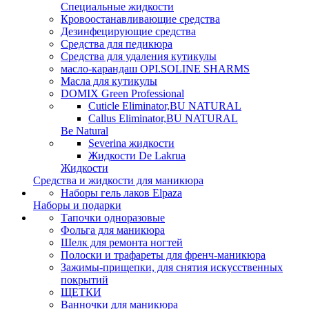
Специальные жидкости
Кровоостанавливающие средства
Дезинфецирующие средства
Средства для педикюра
Средства для удаления кутикулы
масло-карандаш OPI.SOLINE SHARMS
Масла для кутикулы
DOMIX Green Professional
Cuticle Eliminator,BU NATURAL
Callus Eliminator,BU NATURAL
Be Natural
Severina жидкости
Жидкости De Lakrua
Жидкости
Средства и жидкости для маникюра
Наборы гель лаков Elpaza
Наборы и подарки
Тапочки одноразовые
Фольга для маникюра
Шелк для ремонта ногтей
Полоски и трафареты для френч-маникюра
Зажимы-прищепки, для снятия искусственных
покрытий
ЩЕТКИ
Ванночки для маникюра