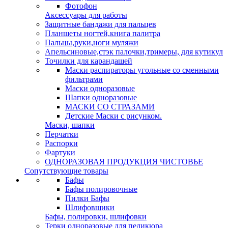
Фотофон
Аксессуары для работы
Защитные бандажи для пальцев
Планшеты ногтей,книга палитра
Пальцы,руки,ноги муляжи
Апельсиновые,стэк палочки,тримеры, для кутикул
Точилки для карандашей
Маски распираторы угольные со сменными
фильтрами
Маски одноразовые
Шапки одноразовые
МАСКИ СО СТРАЗАМИ
Детские Маски с рисунком.
Маски, шапки
Перчатки
Распорки
Фартуки
ОДНОРАЗОВАЯ ПРОДУКЦИЯ ЧИСТОВЬЕ
Сопутствующие товары
Бафы
Бафы полировочные
Пилки Бафы
Шлифовщики
Бафы, полировки, шлифовки
Терки одноразовые для педикюра