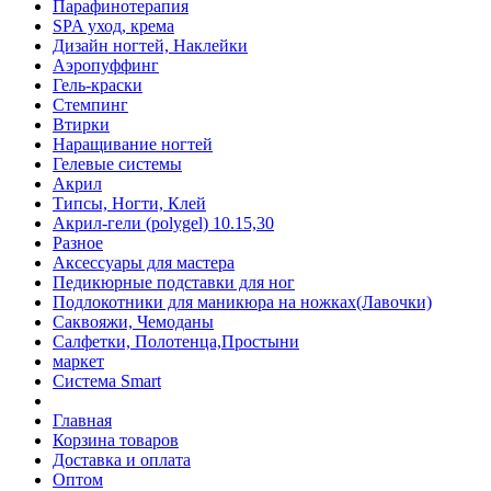
Парафинотерапия
SPA уход, крема
Дизайн ногтей, Наклейки
Аэропуффинг
Гель-краски
Стемпинг
Втирки
Наращивание ногтей
Гелевые системы
Акрил
Типсы, Ногти, Клей
Акрил-гели (polygel) 10.15,30
Разное
Аксессуары для мастера
Педикюрные подставки для ног
Подлокотники для маникюра на ножках(Лавочки)
Саквояжи, Чемоданы
Салфетки, Полотенца,Простыни
маркет
Система Smart
Главная
Корзина товаров
Доставка и оплата
Оптом