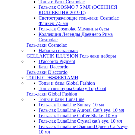
Топы и базы Cosmolac
Гель-лак COSMO 7.5 МЛ (ОСЕННЯЯ
КОЛЛЕКЦИЯ 2019 Г.)
Светоотражающие гель-лаки Cosmolac
Фликер 7,5 мл
Гель-лак Cosmolac Мамкины бусы
Коллекция Легенды Древнего Рима
Cosmolac
Гель-лаки Cosmolac
Наборы гель-лаков
GELLAKTIK ILLUSION Гель лаки,наборы
D'accordo Pigment
Базы Daccordo
Гель-лаки D'accordo
ТОПЫ С ЭФФЕКТАМИ
Топы и базы Global Fashion
Топ с глиттером Galaxy Top Coat
Гель-лаки Global Fashion
Топы и базы LunaLine
Гель-лак LunaLine Sunray, 10 мл
Гель-лак LunaLine Auroral Cat’s eye, 10 мл
Гель-лак LunaLine Coffee Shake, 10 мл
Гель-лак LunaLine Crystal cat’s eye, 10 мл
Гель-лак LunaLine Diamond Queen Cat’s eye,
10 мл