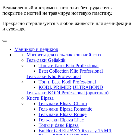
Великолепный инструмент позволит без труда снять
покрытие с ногтей не травмируя ногтевую пластину.
Прекрасно стерилизуется в любой жидкости для дезинфекции
и сухожаре.
Маникюр и педикюр
Магниты для гель-лак кошачий глаз
Гель-лаки Gellaktik
Топы и базы Klio Professional
Estet Collection Klio Professional
Гель-лаки Klio Professional
Tоп и База Kodi Professional
KODI, PRIMER,ULTRABOND
Гель-лаки KODI Professional (оригинал)
Кисти Elpaza
Гель лаки Elpaza Charm
Гель лаки Elpaza Romantic
Гель лаки Elpaza Rouge
Гель-лаки Elpaza Lilac
Топы и базы Elpaza
Builder Gel ELPAZA it’s easy 15 МЛ