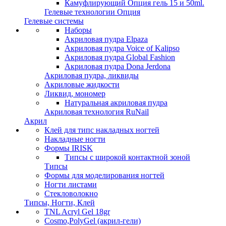
Камуфлирующий Опция гель 15 и 50ml.
Гелевые технологии Опция
Гелевые системы
Наборы
Акриловая пудра Elpaza
Акриловая пудра Voice of Kalipso
Акриловая пудра Global Fashion
Акриловая пудра Dona Jerdona
Акриловая пудра, ликвиды
Акриловые жидкости
Ликвид, мономер
Натуральная акриловая пудра
Акриловая технология RuNail
Акрил
Клей для типс накладных ногтей
Накладные ногти
Формы IRISK
Типсы с широкой контактной зоной
Типсы
Формы для моделирования ногтей
Ногти листами
Стекловолокно
Типсы, Ногти, Клей
TNL Acryl Gel 18gr
Cosmo,PolyGel (акрил-гели)