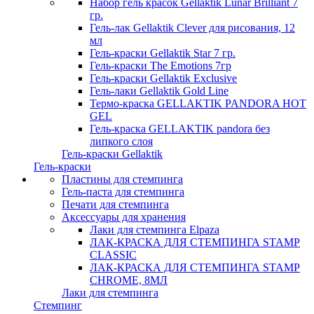
Набор гель красок Gellaktik Lunar Brilliant 7
гр.
Гель-лак Gellaktik Clever для рисования, 12
мл
Гель-краски Gellaktik Star 7 гр.
Гель-краски The Emotions 7гр
Гель-краски Gellaktik Exclusive
Гель-лаки Gellaktik Gold Line
Термо-краска GELLAKTIK PANDORA HOT
GEL
Гель-краска GELLAKTIK pandora без
липкого слоя
Гель-краски Gellaktik
Гель-краски
Пластины для стемпинга
Гель-паста для стемпинга
Печати для стемпинга
Аксессуары для хранения
Лаки для стемпинга Elpaza
ЛАК-КРАСКА ДЛЯ СТЕМПИНГА STAMP
CLASSIC
ЛАК-КРАСКА ДЛЯ СТЕМПИНГА STAMP
CHROME, 8МЛ
Лаки для стемпинга
Стемпинг