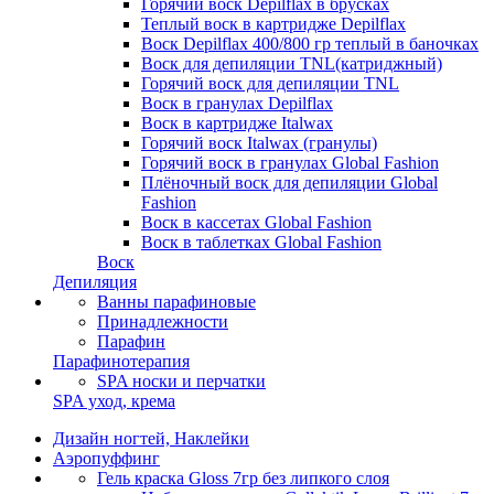
Горячий воск Depilflax в брусках
Теплый воск в картридже Depilflax
Воск Depilflax 400/800 гр теплый в баночках
Воск для депиляции TNL(катриджный)
Горячий воск для депиляции TNL
Воск в гранулах Depilflax
Воск в картридже Italwax
Горячий воск Italwax (гранулы)
Горячий воск в гранулах Global Fashion
Плёночный воск для депиляции Global
Fashion
Воск в каcсетах Global Fashion
Воск в таблетках Global Fashion
Воск
Депиляция
Ванны парафиновые
Принадлежности
Парафин
Парафинотерапия
SPA носки и перчатки
SPA уход, крема
Дизайн ногтей, Наклейки
Аэропуффинг
Гель краска Gloss 7гр без липкого слоя