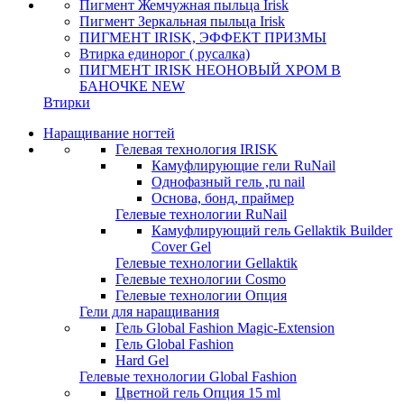
Пигмент Жемчужная пыльца Irisk
Пигмент Зеркальная пыльца Irisk
ПИГМЕНТ IRISK, ЭФФЕКТ ПРИЗМЫ
Втирка единорог ( русалка)
ПИГМЕНТ IRISK НЕОНОВЫЙ ХРОМ В
БАНОЧКЕ NEW
Втирки
Наращивание ногтей
Гелевая технология IRISK
Камуфлирующие гели RuNail
Однофазный гель ,ru nail
Основа, бонд, праймер
Гелевые технологии RuNail
Камуфлирующий гель Gellaktik Builder
Cover Gel
Гелевые технологии Gellaktik
Гелевые технологии Cosmo
Гелевые технологии Опция
Гели для наращивания
Гель Global Fashion Magic-Extension
Гель Global Fashion
Hard Gel
Гелевые технологии Global Fashion
Цветной гель Опция 15 ml