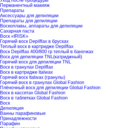
Уход после процедуры
Перманентный макияж
Препараты
Аксессуары для депиляции
Препараты для депиляции
Воскоплавы, аппараты для депиляции
Сахарная паста
Воск «IRISK»
Горячий воск Depilflax в брусках
Теплый воск в картридже Depilflax
Воск Depilflax 400/800 гр теплый в баночках
Воск для депиляции TNL(катриджный)
Горячий воск для депиляции TNL
Воск в гранулах Depilflax
Воск в картридже Italwax
Горячий воск Italwax (гранулы)
Горячий воск в гранулах Global Fashion
Плёночный воск для депиляции Global Fashion
Воск в каcсетах Global Fashion
Воск в таблетках Global Fashion
Воск
Депиляция
Ванны парафиновые
Принадлежности
Парафин