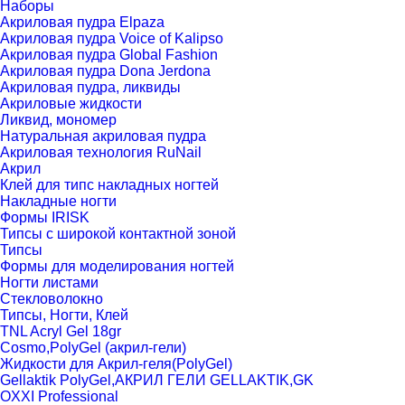
Наборы
Акриловая пудра Elpaza
Акриловая пудра Voice of Kalipso
Акриловая пудра Global Fashion
Акриловая пудра Dona Jerdona
Акриловая пудра, ликвиды
Акриловые жидкости
Ликвид, мономер
Натуральная акриловая пудра
Акриловая технология RuNail
Акрил
Клей для типс накладных ногтей
Накладные ногти
Формы IRISK
Типсы с широкой контактной зоной
Типсы
Формы для моделирования ногтей
Ногти листами
Стекловолокно
Типсы, Ногти, Клей
TNL Acryl Gel 18gr
Cosmo,PolyGel (акрил-гели)
Жидкости для Акрил-геля(PolyGel)
Gellaktik PolyGel,АКРИЛ ГЕЛИ GELLAKTIK,GK
OXXI Professional