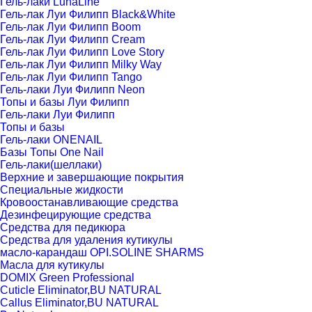
Гель-лаки LunaLine
Гель-лак Луи Филипп Black&White
Гель-лак Луи Филипп Boom
Гель-лак Луи Филипп Cream
Гель-лак Луи Филипп Love Story
Гель-лак Луи Филипп Milky Way
Гель-лак Луи Филипп Tango
Гель-лаки Луи Филипп Neon
Топы и базы Луи Филипп
Гель-лаки Луи Филипп
Топы и базы
Гель-лаки ONENAIL
Базы Топы One Nail
Гель-лаки(шеллаки)
Верхние и завершающие покрытия
Специальные жидкости
Кровоостанавливающие средства
Дезинфецирующие средства
Средства для педикюра
Средства для удаления кутикулы
масло-карандаш OPI.SOLINE SHARMS
Масла для кутикулы
DOMIX Green Professional
Cuticle Eliminator,BU NATURAL
Callus Eliminator,BU NATURAL